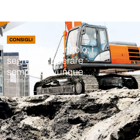
CONSIGLI
Di cingolo in cingolo, i
segreti per operare
sempre e ovunque
29 Settembre 2025