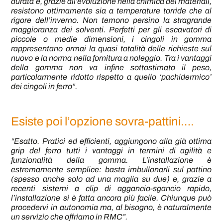
durata e, grazie all’evoluzione nella chimica dei materiali,
resistono ottimamente sia a temperature torride che al
rigore dell’inverno. Non temono persino la stragrande
maggioranza dei solventi. Perfetti per gli escavatori di
piccole o medie dimensioni, i cingoli in gomma
rappresentano ormai la quasi totalità delle richieste sul
nuovo e la norma nella fornitura a noleggio. Tra i vantaggi
della gomma non va infine sottostimato il peso,
particolarmente ridotto rispetto a quello ‘pachidermico’
dei cingoli in ferro”.
Esiste poi l’opzione sovra-pattini….
“Esatto. Pratici ed efficienti, aggiungono alla già ottima
grip del ferro tutti i vantaggi in termini di agilità e
funzionalità della gomma. L’installazione è
estremamente semplice: basta imbullonarli sul pattino
(spesso anche solo ad una maglia su due) e, grazie a
recenti sistemi a clip di aggancio-sgancio rapido,
l’installazione si è fatta ancora più facile. Chiunque può
procedervi in autonomia ma, al bisogno, è naturalmente
un servizio che offriamo in RMC”.