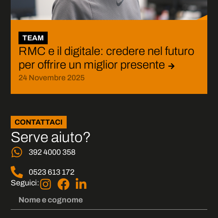
TEAM
RMC e il digitale: credere nel futuro
per offrire un miglior presente
24 Novembre 2025
CONTATTACI
Serve aiuto?
392 4000 358
0523 613 172
Seguici: