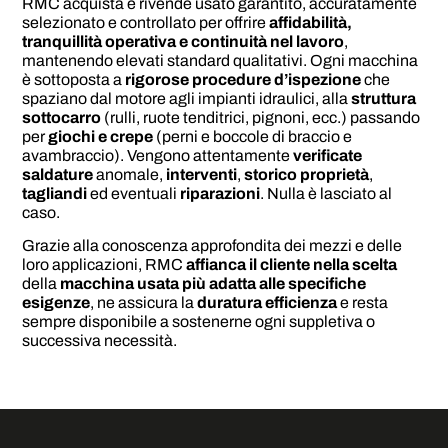
RMC acquista e rivende usato garantito, accuratamente
selezionato e controllato per offrire
affidabilità,
tranquillità operativa e continuità nel lavoro
,
mantenendo elevati standard qualitativi. Ogni macchina
è sottoposta a
rigorose procedure d’ispezione
che
spaziano dal motore agli impianti idraulici, alla
struttura
sottocarro
(rulli, ruote tenditrici, pignoni, ecc.) passando
per
giochi e crepe
(perni e boccole di braccio e
avambraccio). Vengono attentamente
verificate
saldature
anomale,
interventi
,
storico proprietà
,
tagliandi
ed eventuali
riparazioni
. Nulla è lasciato al
caso.
Grazie alla conoscenza approfondita dei mezzi e delle
loro applicazioni, RMC
affianca il cliente nella scelta
della
macchina usata più adatta alle specifiche
esigenze
, ne assicura la
duratura efficienza
e resta
sempre disponibile a sostenerne ogni suppletiva o
successiva necessità.