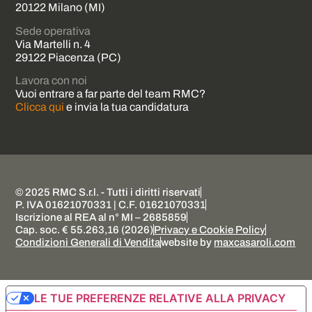
20122 Milano (MI)
Sede operativa
Via Martelli n. 4
29122 Piacenza (PC)
Lavora con noi
Vuoi entrare a far parte del team RMC?
Clicca qui
e invia la tua candidatura
© 2025 RMC S.r.l. - Tutti i diritti riservati
P. IVA 01621070331 | C.F. 01621070331
Iscrizione al REA al n° MI – 2685859
Cap. soc. € 55.263,16 (2026)
Privacy e Cookie Policy
Condizioni Generali di Vendita
website by
maxcasaroli.com
LE TUE PREFERENZE RELATIVE ALLA PRIVACY