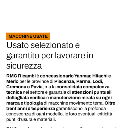
MACCHINE USATE
Usato selezionato e
garantito per lavorare in
sicurezza
RMC Ricambi
è
concessionario Yanmar, Hitachi e
Merlo
per le province di
Piacenza, Parma, Lodi,
Cremona e Pavia
, ma la
consolidata competenza
tecnica
nel settore è garanzia di
attenzioni puntuali
,
dettagliata verifica
e
manutenzione mirata su ogni
marca e tipologia
di macchine movimento terra.
Oltre
trent’anni d’esperienza
garantiscono la profonda
conoscenza di ogni modello, le loro eventuali criticità,
punti d’usura e materiali.