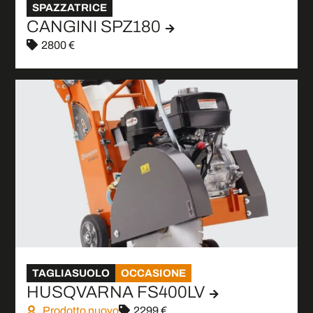
SPAZZATRICE
CANGINI SPZ180
2800 €
TAGLIASUOLO
OCCASIONE
HUSQVARNA FS400LV
Prodotto nuovo
2299 €