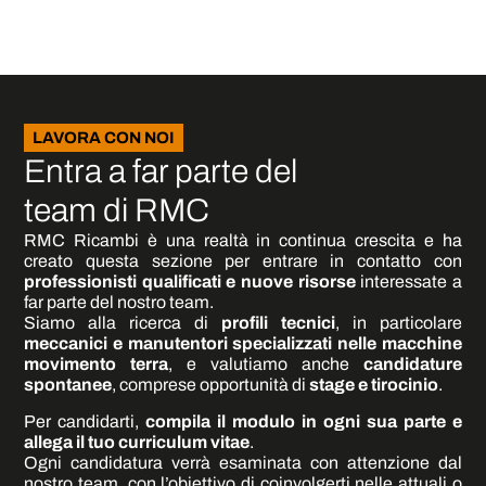
LAVORA CON NOI
Entra a far parte del
team di RMC
RMC Ricambi è una realtà in continua crescita e ha
creato questa sezione per entrare in contatto con
professionisti qualificati e nuove risorse
interessate a
far parte del nostro team.
Siamo alla ricerca di
profili tecnici
, in particolare
meccanici e manutentori specializzati nelle macchine
movimento terra
, e valutiamo anche
candidature
spontanee
, comprese opportunità di
stage e tirocinio
.
Per candidarti,
compila il modulo in ogni sua parte e
allega il tuo curriculum vitae
.
Ogni candidatura verrà esaminata con attenzione dal
nostro team, con l’obiettivo di coinvolgerti nelle attuali o