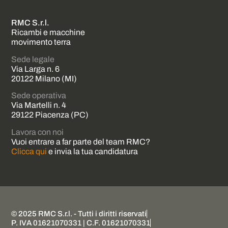
RMC S.r.l.
Ricambi e macchine
movimento terra
Sede legale
Via Larga n. 6
20122 Milano (MI)
Sede operativa
Via Martelli n. 4
29122 Piacenza (PC)
Lavora con noi
Vuoi entrare a far parte del team RMC?
Clicca qui
e invia la tua candidatura
© 2025 RMC S.r.l. - Tutti i diritti riservati
P. IVA 01621070331 | C.F. 01621070331