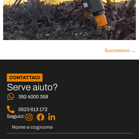
Successivo
→
CONTATTACI
Serve aiuto?
392 4000 358
0523 613 172
Seguici: