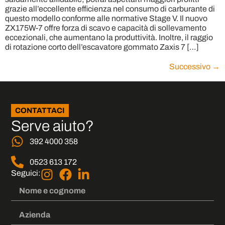
grazie all’eccellente efficienza nel consumo di carburante di
questo modello conforme alle normative Stage V. Il nuovo
ZX175W-7 offre forza di scavo e capacità di sollevamento
eccezionali, che aumentano la produttività. Inoltre, il raggio
di rotazione corto dell’escavatore gommato Zaxis 7 […]
Successivo
→
CONTATTACI
Serve aiuto?
392 4000 358
0523 613 172
Seguici: