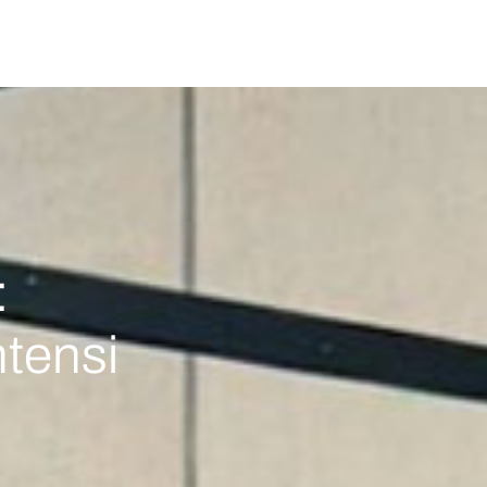
:
ntensi