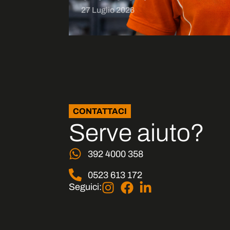
27 Luglio 2026
CONTATTACI
Serve aiuto?
392 4000 358
0523 613 172
Seguici: