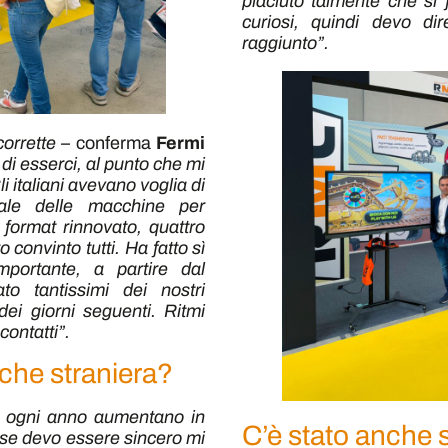
piaciuto talmente che si 
curiosi, quindi devo di
raggiunto”.
corrette –
conferma
Fermi
di esserci, al punto che mi
i italiani avevano voglia di
nale delle macchine per
l format rinnovato, quattro
convinto tutti. Ha fatto sì
portante, a partire dal
o tantissimi dei nostri
 dei giorni seguenti. Ritmi
contatti”.
che straniera?
and ogni anno aumentano in
C’è stato anche s
se devo essere sincero mi