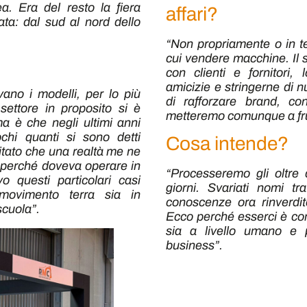
a. Era del resto la fiera
affari?
ata: dal sud al nord dello
“Non propriamente o in ter
cui vendere macchine. Il s
con clienti e fornitori,
amicizie e stringerne di n
vano i modelli, per lo più
di rafforzare brand, con
 settore in proposito si è
metteremo comunque a fru
a è che negli ultimi anni
ochi quanti si sono detti
Cosa intende?
apitato che una realtà me ne
 perché doveva operare in
“Processeremo gli oltre d
vo questi particolari casi
giorni. Svariati nomi tr
ovimento terra sia in
conoscenze ora rinverdit
scuola”.
Ecco perché esserci è co
sia a livello umano e p
business”.