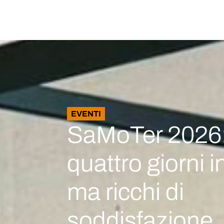
EVENTI
SaMoTer 2026
quattro giorni i
ma ricchi di
soddisfazione