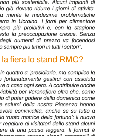
on più sostenibile. Alcuni impianti di
già dovuto ridurre i giorni di attività.
lla mente le medesime problematiche
uerra in Ucraina. I forni per alimentare
mpre più proibitivi e, con la stagione
questo la preoccupazione cresce. Senza
 degli aumenti di prezzo va facendosi
empre più timori in tutti i settori”.
la fiera lo stand RMC?
 quattro a ‘presidiarlo, ma complice la
 fortunatamente gestirci con assoluta
rare a casa ogni sera. A contribuire anche
viabilità per Veronafiere oltre che, come
io di poter godere della domenica come
o e salumi della nostra Piacenza hanno
vole convivialità, anche se su tutto a
la ‘ruota motrice della fortuna’: il nuovo
regalare ai visitatori dello stand alcuni
ere di una pausa leggera. Il format è