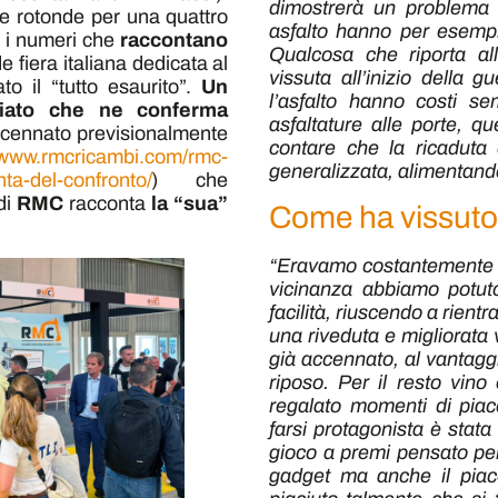
dimostrerà un problema n
e rotonde per una quattro
asfalto hanno per esempio 
i i numeri che
raccontano
Qualcosa che riporta a
de fiera italiana dedicata al
vissuta all’inizio della g
o il “tutto esaurito”.
Un
l’asfalto hanno costi se
ciato che ne conferma
asfaltature alle porte, 
ccennato previsionalmente
contare che la ricaduta
//www.rmcricambi.com/rmc-
generalizzata, alimentando s
nta-del-confronto/
) che
di
RMC
racconta
la “sua”
Come ha vissuto 
“Eravamo costantemente in
vicinanza abbiamo potuto
facilità, riuscendo a rient
una riveduta e migliorata 
già accennato, al vantagg
riposo. Per il resto vin
regalato momenti di piace
farsi protagonista è stata 
gioco a premi pensato per 
gadget ma anche il piac