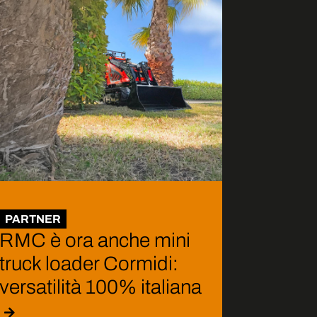
PARTNER
RMC è ora anche mini
truck loader Cormidi:
versatilità 100% italiana