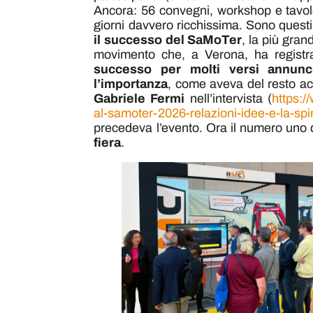
Ancora: 56 convegni, workshop e tavol
giorni davvero ricchissima. Sono quest
il successo del SaMoTer
, la più gran
movimento che, a Verona, ha registrat
successo per molti versi annun
l’importanza
, come aveva del resto a
Gabriele Fermi
nell’intervista (
https:
al-samoter-2026-relazioni-idee-e-la-spi
precedeva l’evento. Ora il numero uno 
fiera
.