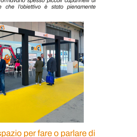
formavano spesso piccoli capannelli di
re che l’obiettivo è stato pienamente
pazio per fare o parlare di