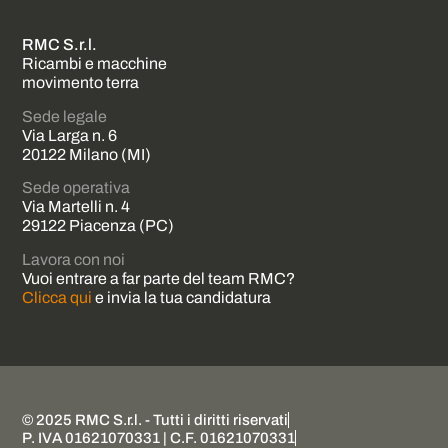
RMC S.r.l.
Ricambi e macchine
movimento terra
Sede legale
Via Larga n. 6
20122 Milano (MI)
Sede operativa
Via Martelli n. 4
29122 Piacenza (PC)
Lavora con noi
Vuoi entrare a far parte del team RMC?
Clicca qui
e invia la tua candidatura
© 2025 RMC S.r.l. - Tutti i diritti riservati
P. IVA 01621070331 | C.F. 01621070331